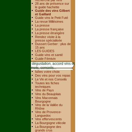
recherche par vins
28 ans de présence sur
le guide hachette
Guide des vins Gilbert
et Gaillard
Guide vins le Petit Futé
La revue Millésimes
La presse
La presse française
La presse étrangère
Rendez visite à la
presse spécialisée
Dussert Gerber : plus de
15 ans
LES GUIDES
Guide vins et santé
Guide Fémivin
dégustation, accord vins et
mets, conseils...
faîtes votre choix
Des vins pour vos repas
Le Vin et nos Conseils
Toutes les fiches
techniques
Vins de Pays
Vins du Beaujolais
Vins Maconnais
Bourgogne
Vins de la Vallée du
Rhône
Vins de Provence-
Languedoc
Vins effervescents
La Bourgogne viticole
La Bourgogne des
grands crus