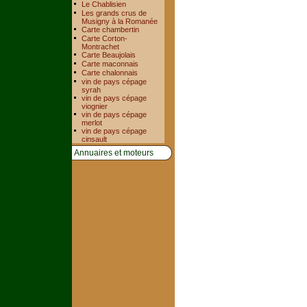
Le Chablisien
Les grands crus de
Musigny à la Romanée
Carte chambertin
Carte Corton-
Montrachet
Carte Beaujolais
Carte maconnais
Carte chalonnais
vin de pays cépage
syrah
vin de pays cépage
viognier
vin de pays cépage
merlot
vin de pays cépage
cinsault
Annuaires et moteurs