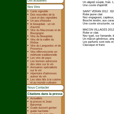
Les actualités
Un aligoté souple, frais. 
Une cuvée d'apéritif.
Nos Vins
Carte vignoble
SAINT VERAN 2012 : 82
Robe jaune clair.
Des nouvelles de la
Nez engageant, capiteux, 
cave et des vignobles
Bouche tendre, aux cara
Un peu d'histoire
Une cuvée structurée, sa
le beaujolais : un vin
d'avenir
MACON VILLAGES 2012 
Vins du Maconnais et de
Robe or clair.
Bourgogne
Nez typé, sur l'amande, l
Vins du Beaujolais
Un mâcon généreux, amp
Vins de la vallée du
Les parfums sont nets et
Rhône
Classique et franc
Vins du Languedoc et de
Provence
Vins effervescents en
méthode traditionnelle
Les vins de pays
Les bonnes adresses
des sites sur le vin
Annuaires spécialisés
sur le vin
répertoire d'adresses
autour du vin
Les sites liés à la cuisine
et au monde culinaire
Nous Contacter
Citations dans la presse
Actualités
la presse et Jean
Baronnat
Guide dussert gerber
guide hachette :