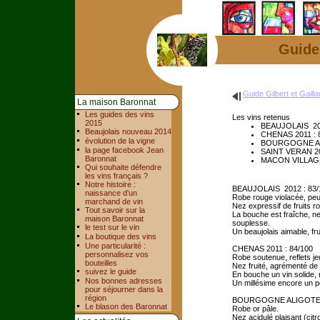
Guide 
Guide Gilbert et Gaill
La maison Baronnat
Les guides des vins
Les vins retenus
2015
BEAUJOLAIS 201
Beaujolais nouveau 2014
CHENAS 2011 : 
évolution de la vigne
BOURGOGNE ALI
la page facebook Jean
SAINT VERAN 20
Baronnat
MACON VILLAGES
Qui souhaite défendre
les vins français ?
Notre histoire :
BEAUJOLAIS 2012 : 83
naissance d'un
Robe rouge violacée, pe
marchand de vin
Nez expressif de fruits r
Tout savoir sur la
La bouche est fraîche, n
maison Baronnat
souplesse.
le test sur le vin
Un beaujolais aimable, frui
La boutique des vins
Une particularité :
CHENAS 2011 : 84/100
personnalisez vos
Robe soutenue, reflets j
bouteilles
Nez fruité, agrémenté de
suivez le guide
En bouche un vin solide, 
Nos bonnes adresses
Un millésime encore un pe
pour séjourner dans la
région
BOURGOGNE ALIGOTE 2
Le blason des Baronnat
Robe or pâle.
Nez acidulé plaisant (citro